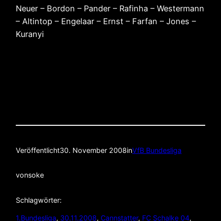
Neuer – Bordon – Pander – Rafinha – Westermann
– Altintop – Engelaar – Ernst – Farfan – Jones –
Kuranyi
Veröffentlicht
30. November 2008
in
VfB Bundesliga
von
soke
Schlagwörter:
1.Bundesliga
, 
30.11.2008
, 
Cannstatter
, 
FC Schalke 04
, 