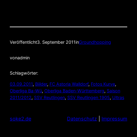
Veröffentlicht
3. September 2011
in
Groundhopping
von
admin
Schlagwörter:
03.09.2011
, 
Biilder
, 
FC Astoria Walldorf
, 
Fotos Kurve
, 
Oberliga Ba-Wü
, 
Oberliga Baden-Württemberg
, 
Saison
2011/2012
, 
SSV Reutlingen
, 
SSV Reutlingen 1905
, 
Ultras
soke2.de
Datenschutz
|
Impressum