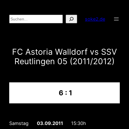
Zum
Inhalt
Suchen
soke2.de
springen
FC Astoria Walldorf vs SSV
Reutlingen 05 (2011/2012)
6 : 1
Samstag
03.09.2011
15:30h