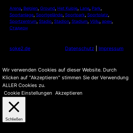
Arena
, 
Belgien
, 
Ground
, 
Het Kuipje
, 
Lane
, 
Park
, 
Sportanlage
, 
Sportgelände
, 
Sportpark
, 
Sportplatz
, 
Sportzentrum
, 
Stadio
, 
Stadion
, 
Stadium
, 
Völlu
, 
арен
, 
Стадион
soke2.de
Datenschutz
|
Impressum
Wir verwenden Cookies auf dieser Website. Durch
Klicken auf "Akzeptieren" stimmen Sie der Verwendung
ALLER Cookies zu.
Cookie Einstellungen
Akzeptieren
Schließen