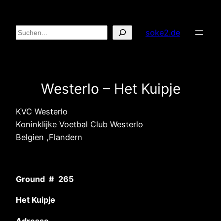
Zum
Inhalt
Suchen
soke2.de
springen
Westerlo – Het Kuipje
KVC Westerlo
Koninklijke Voetbal Club Westerlo
Belgien ,Flandern
Ground # 265
Het Kuipje
Adresse