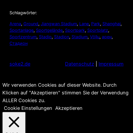
Schlagwörter:
Arena
, 
Ground
, 
Jiangwan Stadium
, 
Lane
, 
Park
, 
Shanghai
, 
Sportanlage
, 
Sportgelände
, 
Sportpark
, 
Sportplatz
, 
Sportzentrum
, 
Stadio
, 
Stadion
, 
Stadium
, 
Völlu
, 
арен
, 
Стадион
soke2.de
Datenschutz
|
Impressum
Wir verwenden Cookies auf dieser Website. Durch
Klicken auf "Akzeptieren" stimmen Sie der Verwendung
ALLER Cookies zu.
Cookie Einstellungen
Akzeptieren