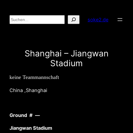
Zum
Inhalt
Suchen
soke2.de
springen
Shanghai – Jiangwan
Stadium
keine Teammannschaft
China ,Shanghai
Ground # —
Jiangwan Stadium