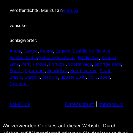
Veröffentlicht
9. Mai 2013
in
Portugal
von
soke
Schlagwörter:
Arena
, 
Campo
, 
Centre
, 
Estadio
, 
Estádio do Rio Ave
Futebol Clube
, 
Estádio dos Arcos
, 
FC Rio Ave
, 
Ground
, 
Lane
, 
Park
, 
Parque
, 
Portugal
, 
Sportanlage
, 
Sportgelände
, 
Sportif
, 
Sportpark
, 
Sportplatz
, 
Sportzentrum
, 
Stade
, 
Stadio
, 
Stadion
, 
Stadium
, 
update 2010
, 
Völlu
, 
арен
, 
Стадион
soke2.de
Datenschutz
|
Impressum
Wir verwenden Cookies auf dieser Website. Durch