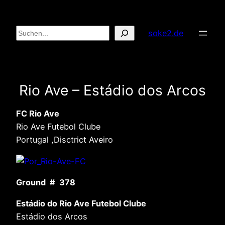
Zum
Inhalt
Suchen
soke2.de
springen
Rio Ave – Estádio dos Arcos
FC Rio Ave
Rio Ave Futebol Clube
Portugal ,Disctrict Aveiro
Ground # 378
Estádio do Rio Ave Futebol Clube
Estádio dos Arcos