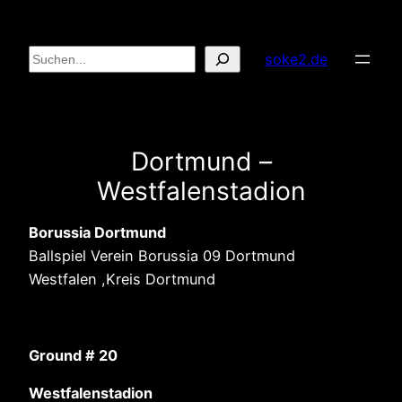
Zum
Inhalt
Suchen
soke2.de
springen
Dortmund –
Westfalenstadion
Borussia Dortmund
Ballspiel Verein Borussia 09 Dortmund
Westfalen ,Kreis Dortmund
Ground # 20
Westfalenstadion