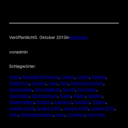
Veröffentlicht
5. Oktober 2013
in
Westfalen
von
admin
Schlagwörter:
Arena
, 
Borussia Dortmund
, 
Campo
, 
Centre
, 
Estadio
, 
Flutlicht Ja
, 
Ground
, 
Lane
, 
Park
, 
Signal Iduna Park
, 
Sportanlage
, 
Sportgelände
, 
Sportif
, 
Sportpark
, 
Sportplatz
, 
Sportzentrum
, 
Stade
, 
Stadio
, 
Stadion
, 
Stadionbilder
, 
Stadioni
, 
Stadionul
, 
Stadium
, 
Tribüne
, 
update 2004
, 
update 2005
, 
update 2008
, 
update 2012
, 
Völlu
, 
Westfalenstadion
, 
арен
, 
Стадион
, 
ტფილისი