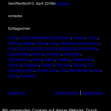
Veröffentlicht
13. April 2019
in
Stuttgart
von
soke
Schlagwörter:
Arena
, 
Calcio Leinfelden-Echterdingen
, 
Campo
, 
Centre
, 
Estadio
, 
Giebel
, 
Ground
, 
Lane
, 
Leinfelden-Echterdingen
, 
Park
, 
Sport & Freizeit Zentrum Leinfelden
, 
Sportanlage
, 
Sportgelände
, 
Sportif
, 
Sportpark
, 
Sportplatz
, 
Sportzentrum
, 
Stade
, 
Stadio
, 
Stadion
, 
Stadionbilder
, 
Stadioni
, 
Stadionul
, 
Stadium
, 
Stuttgart
, 
Tribüne
, 
TSV
Leinfelden 1900
, 
update 2019
, 
Völlu
, 
Württemberg
, 
арен
, 
арене
, 
Стадион
soke2.de
Datenschutz
|
Impressum
Wir verwenden Cookies auf dieser Website. Durch