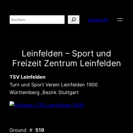
Zum
Inhalt
Suchen
soke2.de
springen
Leinfelden – Sport und
Freizeit Zentrum Leinfelden
TSV Leinfelden
Turn und Sport Verein Leinfelden 1900
Württemberg ,Bezirk Stuttgart
Ground #
519