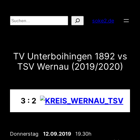
Zum
Inhalt
Suchen
soke2.de
springen
TV Unterboihingen 1892 vs
TSV Wernau (2019/2020)
3 : 2
Donnerstag
12.09.2019
19.30h