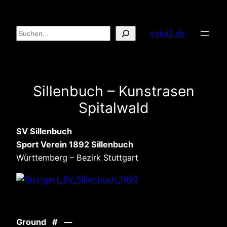
Zum
Inhalt
Suchen
soke2.de
springen
Sillenbuch – Kunstrasen
Spitalwald
SV Sillenbuch
Sport Verein 1892 Sillenbuch
Württemberg – Bezirk Stuttgart
Ground # —