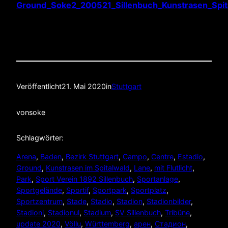
Veröffentlicht
21. Mai 2020
in
Stuttgart
von
soke
Schlagwörter:
Arena
, 
Baden
, 
Bezirk Stuttgart
, 
Campo
, 
Centre
, 
Estadio
, 
Ground
, 
Kunstrasen im Spitalwald
, 
Lane
, 
mit Flutlicht
, 
Park
, 
Sport Verein 1892 Sillenbuch
, 
Sportanlage
, 
Sportgelände
, 
Sportif
, 
Sportpark
, 
Sportplatz
, 
Sportzentrum
, 
Stade
, 
Stadio
, 
Stadion
, 
Stadionbilder
, 
Stadioni
, 
Stadionul
, 
Stadium
, 
SV Sillenbuch
, 
Tribüne
, 
update 2020
, 
Völlu
, 
Württemberg
, 
арен
, 
Стадион
, 