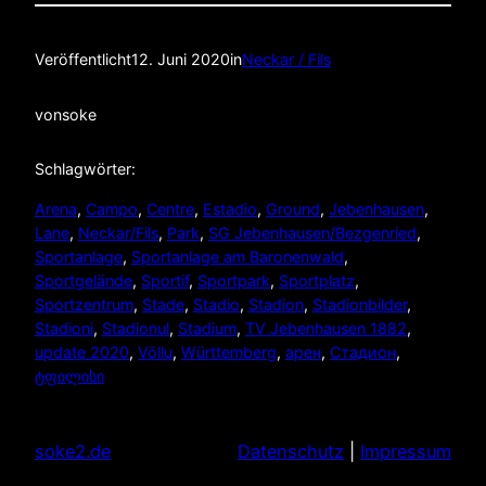
Veröffentlicht
12. Juni 2020
in
Neckar / Fils
von
soke
Schlagwörter:
Arena
, 
Campo
, 
Centre
, 
Estadio
, 
Ground
, 
Jebenhausen
, 
Lane
, 
Neckar/Fils
, 
Park
, 
SG Jebenhausen/Bezgenried
, 
Sportanlage
, 
Sportanlage am Baronenwald
, 
Sportgelände
, 
Sportif
, 
Sportpark
, 
Sportplatz
, 
Sportzentrum
, 
Stade
, 
Stadio
, 
Stadion
, 
Stadionbilder
, 
Stadioni
, 
Stadionul
, 
Stadium
, 
TV Jebenhausen 1882
, 
update 2020
, 
Völlu
, 
Württemberg
, 
арен
, 
Стадион
, 
ტფილისი
soke2.de
Datenschutz
|
Impressum