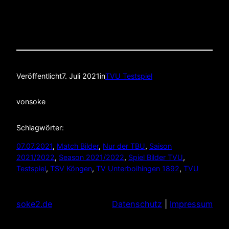
Veröffentlicht
7. Juli 2021
in
TVU Testspiel
von
soke
Schlagwörter:
07.07.2021
, 
Match Bilder
, 
Nur der TBU
, 
Saison
2021/2022
, 
Season 2021/2022
, 
Spiel Bilder TVU
, 
Testspiel
, 
TSV Köngen
, 
TV Unterboihingen 1892
, 
TVU
soke2.de
Datenschutz
|
Impressum