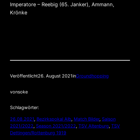
Imperatore – Reebig (65. Janker), Ammann,
Krönke
Veröffentlicht
26. August 2021
in
Groundhopping
von
soke
Schlagwörter:
26.08.2021
, 
Bezirkspokal Alb
, 
Match Bilder
, 
Saison
2021/2022
, 
Season 2021/2022
, 
TSV Altenburg
, 
TSV
Dettingen/Rottenburg 1919