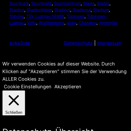
Sportpark
, 
Sportplatz
, 
Sportzentrum
, 
Stade
, 
Stadio
, 
Stadion
, 
Stadionbilder
, 
Stadioni
, 
Stadionul
, 
Stadium
, 
Tribüne
, 
TSV Lustnau 18888
, 
Tübingen
, 
Tübingen-
Lustnau
, 
Völlu
, 
Württemberg
, 
арен
, 
Стадион
, 
ტფილისი
soke2.de
Datenschutz
|
Impressum
Wir verwenden Cookies auf dieser Website. Durch
Klicken auf "Akzeptieren" stimmen Sie der Verwendung
ALLER Cookies zu.
Cookie Einstellungen
Akzeptieren
Schließen