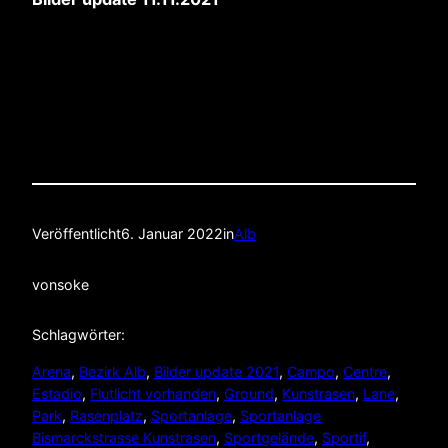
Veröffentlicht
6. Januar 2022
in
Alb
von
soke
Schlagwörter:
Arena
, 
Bezirk Alb
, 
Bilder update 2021
, 
Campo
, 
Centre
, 
Estadio
, 
Flutlicht vorhanden
, 
Ground
, 
Kunstrasen
, 
Lane
, 
Park
, 
Rasenplatz
, 
Sportanlage
, 
Sportanlage
Bismarckstrasse Kunstrasen
, 
Sportgelände
, 
Sportif
, 