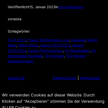
Veröffentlicht
15. Januar 2023
in
Groundhopping
von
soke
Schlagwörter:
15.01.2023
, 
Frauen Württemberg-Liga
, 
Handball
, 
Match
Bilder
, 
Match Fotos
, 
Saison 2022/2023
, 
Season
2022/2023
, 
Soke2 Photographics
, 
SV Remshalden
, 
SV
Remshalden Handball
, 
TSV Köngen
, 
TSV Köngen
Handball Frauen
soke2.de
Datenschutz
|
Impressum
Wir verwenden Cookies auf dieser Website. Durch
Klicken auf "Akzeptieren" stimmen Sie der Verwendung
ALLER Cookies zu.