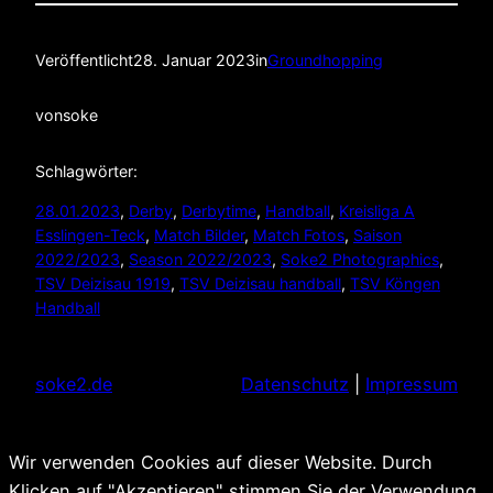
Veröffentlicht
28. Januar 2023
in
Groundhopping
von
soke
Schlagwörter:
28.01.2023
, 
Derby
, 
Derbytime
, 
Handball
, 
Kreisliga A
Esslingen-Teck
, 
Match Bilder
, 
Match Fotos
, 
Saison
2022/2023
, 
Season 2022/2023
, 
Soke2 Photographics
, 
TSV Deizisau 1919
, 
TSV Deizisau handball
, 
TSV Köngen
Handball
soke2.de
Datenschutz
|
Impressum
Wir verwenden Cookies auf dieser Website. Durch
Klicken auf "Akzeptieren" stimmen Sie der Verwendung