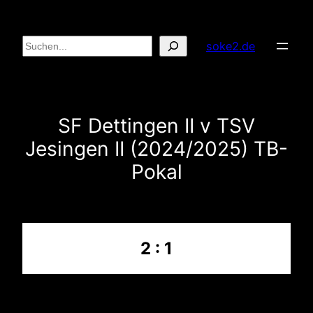
Zum
Inhalt
Suchen
soke2.de
springen
SF Dettingen II v TSV
Jesingen II (2024/2025) TB-
Pokal
2 : 1