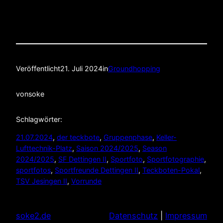
Veröffentlicht
21. Juli 2024
in
Groundhopping
von
soke
Schlagwörter:
21.07.2024
, 
der teckbote
, 
Gruppenphase
, 
Keller-
Lufttechnik-Platz
, 
Saison 2024/2025
, 
Season
2024/2025
, 
SF Dettingen II
, 
Sportfoto
, 
Sportfotographie
, 
sportfotos
, 
Sportfreunde Dettingen II
, 
Teckboten-Pokal
, 
TSV Jesingen II
, 
Vorrunde
soke2.de
Datenschutz
|
Impressum