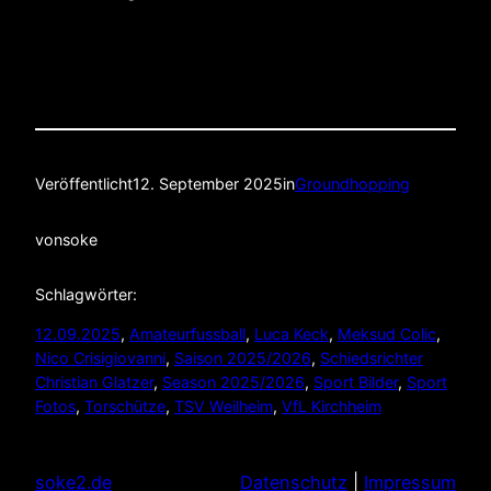
Veröffentlicht
12. September 2025
in
Groundhopping
von
soke
Schlagwörter:
12.09.2025
, 
Amateurfussball
, 
Luca Keck
, 
Meksud Colic
, 
Nico Crisigiovanni
, 
Saison 2025/2026
, 
Schiedsrichter
Christian Glatzer
, 
Season 2025/2026
, 
Sport Bilder
, 
Sport
Fotos
, 
Torschütze
, 
TSV Weilheim
, 
VfL Kirchheim
soke2.de
Datenschutz
|
Impressum