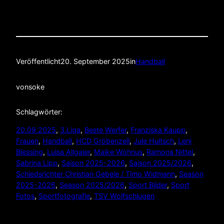
Veröffentlicht
20. September 2025
in
Handball
von
soke
Schlagwörter:
20.09.2025
, 
3.Liga
, 
Beste Werfer
, 
Franziska Kaupp
, 
Frauen
, 
Handball
, 
HCD Gröbenzell
, 
Jule Hultsch
, 
Leni
Blessing
, 
Luisa Allgaier
, 
Maike Wohnus
, 
Ramona Nittel
, 
Sabrina Lipp
, 
Saison 2025-2026
, 
Saison 2025/2026
, 
Schiedsrichter Christian Gebele / Timo Widmann
, 
Season
2025-2026
, 
Season 2025/2026
, 
Sport Bilder
, 
Sport
Fotos
, 
Sportfotografie
, 
TSV Wolfschlugen