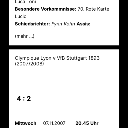
Luca Toni
Besondere Vorkommnisse:
70. Rote Karte
Lucio
Schiedsrichter:
Fynn Kohn
Assis:
(mehr …)
Olympique Lyon v VfB Stuttgart 1893
(2007/2008)
4 : 2
Mittwoch
07.11.2007
20.45 Uhr