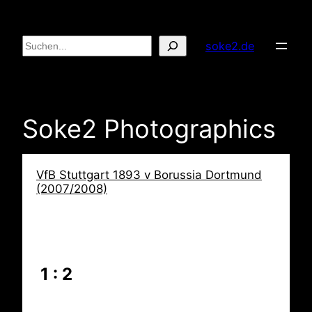
Zum
Inhalt
Suchen
soke2.de
springen
Soke2 Photographics
VfB Stuttgart 1893 v Borussia Dortmund
(2007/2008)
1 : 2