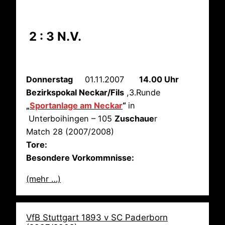
2 : 3 N.V.
Donnerstag
01.11.2007
14.00 Uhr
Bezirkspokal Neckar/Fils
,3.Runde
„
Sportanlage am Neckar
“
in
Unterboihingen – 105
Zuschaue
r
Match 28 (2007/2008)
Tore:
Besondere Vorkommnisse:
(mehr …)
VfB Stuttgart 1893 v SC Paderborn