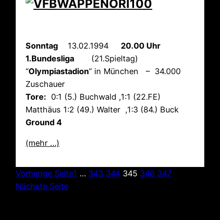
Sonntag
13.02.1994
20.00 Uhr
1.Bundesliga
(21.Spieltag)
“
Olympiastadion
” in München – 34.000
Zuschauer
Tore:
0:1 (5.) Buchwald ,1:1 (22.FE)
Matthäus 1:2 (49.) Walter ,1:3 (84.) Buck
Ground 4
(mehr …)
Vorherige Seite
1
…
343
344
345
346
347
Nächste Seite