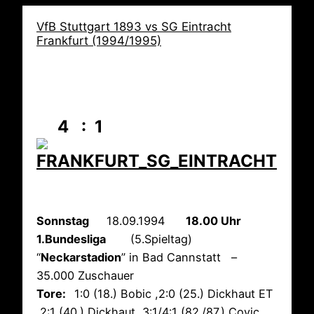
VfB Stuttgart 1893 vs SG Eintracht
Frankfurt (1994/1995)
4 : 1
Sonnstag
18.09.1994
18.00 Uhr
1.Bundesliga
(5.Spieltag)
“
Neckarstadion
” in Bad Cannstatt –
35.000 Zuschauer
Tore:
1:0 (18.) Bobic ,2:0 (25.) Dickhaut ET
,2:1 (40.) Dickhaut ,3:1/4:1 (82./87.) Covic