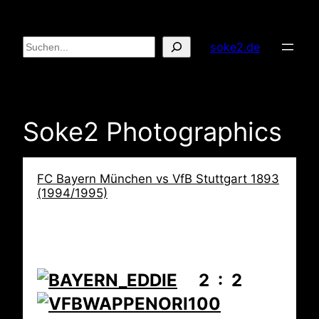
Zum
Inhalt
Suchen
soke2.de
springen
Soke2 Photographics
FC Bayern München vs VfB Stuttgart 1893
(1994/1995)
2 : 2