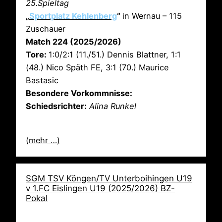
25.Spieltag
„
Sportplatz Kehlenberg
“
in Wernau – 115
Zuschauer
Match 224 (2025/2026)
Tore:
1:0/2:1 (11./51.) Dennis Blattner, 1:1
(48.) Nico Späth FE, 3:1 (70.) Maurice
Bastasic
Besondere Vorkommnisse:
Schiedsrichter:
Alina Runkel
(mehr …)
SGM TSV Köngen/TV Unterboihingen U19
v 1.FC Eislingen U19 (2025/2026) BZ-
Pokal