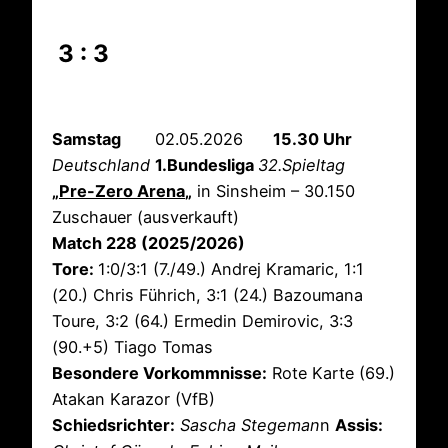
3 : 3
Samstag
02.05.2026
15.30 Uhr
Deutschland
1.Bundesliga
32.Spieltag
„
Pre-Zero Arena
„
in Sinsheim – 30.150
Zuschauer (ausverkauft)
Match 228 (2025/2026)
Tore:
1:0/3:1 (7./49.) Andrej Kramaric, 1:1
(20.) Chris Führich, 3:1 (24.) Bazoumana
Toure, 3:2 (64.) Ermedin Demirovic, 3:3
(90.+5) Tiago Tomas
Besondere Vorkommnisse:
Rote Karte (69.)
Atakan Karazor (VfB)
Schiedsrichter:
Sascha Stegeman
n
Assis: