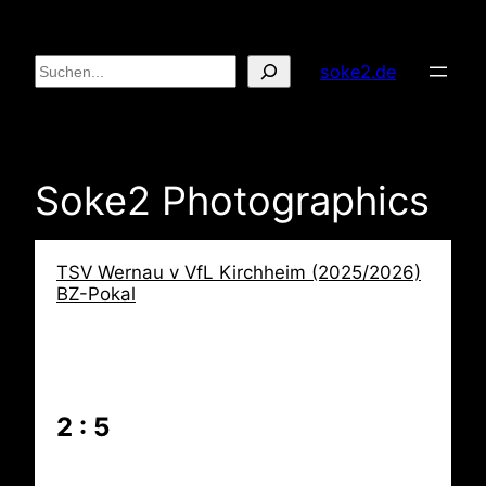
Zum
Inhalt
Suchen
soke2.de
springen
Soke2 Photographics
TSV Wernau v VfL Kirchheim (2025/2026)
BZ-Pokal
2 : 5