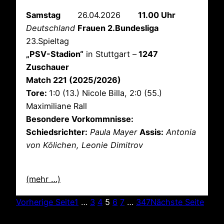
Samstag
26.04.2026
11.00 Uhr
Deutschland
Frauen 2.Bundesliga
23.Spieltag
„PSV-Stadion“
in Stuttgart –
1247
Zuschauer
Match 221 (2025/2026)
Tore:
1:0 (13.) Nicole Billa, 2:0 (55.)
Maximiliane Rall
Besondere Vorkommnisse:
Schiedsrichter:
Paula Mayer
Assis:
Antonia
von Kölichen, Leonie Dimitrov
(mehr …)
Vorherige Seite
1
…
3
4
5
6
7
…
347
Nächste Seite