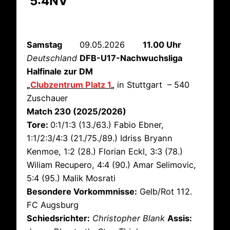
5:4NV
Samstag
09.05.2026
11.00 Uhr
Deutschland
DFB-U17-Nachwuchsliga
Halfinale zur DM
„
Clubzentrum Platz 1
„
in Stuttgart – 540
Zuschauer
Match 230 (2025/2026)
Tore:
0:1/1:3 (13./63.) Fabio Ebner,
1:1/2:3/4:3 (21./75./89.) Idriss Bryann
Kenmoe, 1:2 (28.) Florian Eckl, 3:3 (78.)
Wiliam Recupero, 4:4 (90.) Amar Selimovic,
5:4 (95.) Malik Mosrati
Besondere Vorkommnisse:
Gelb/Rot 112.
FC Augsburg
Schiedsrichter:
Christopher Blank
Assis: