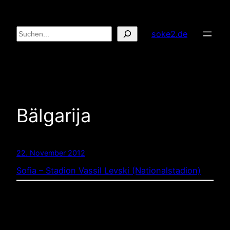
Zum
Inhalt
Suchen
soke2.de
springen
Bälgarija
22. November 2012
Sofia – Stadion Vassil Levski (Nationalstadion)