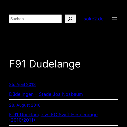
Zum
Inhalt
Suchen
soke2.de
springen
F91 Dudelange
25. April 2013
Düdelingen – Stade Jos Nosbaum
28. August 2010
F 91 Dudelange vs FC Swift Hesperange
(2010/2011)