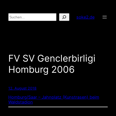
Zum
Inhalt
Suchen
soke2.de
springen
FV SV Genclerbirligi
Homburg 2006
12. August 2018
Homburg/Saar – Jahnplatz (Kunstrasen) beim
Waldstadion