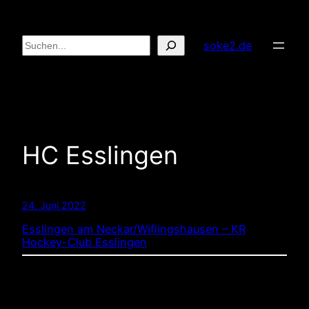
Zum
Inhalt
Suchen
soke2.de
springen
HC Esslingen
24. Juni 2022
Esslingen am Neckar/Wiflingshausen – KR
Hockey-Club Esslingen