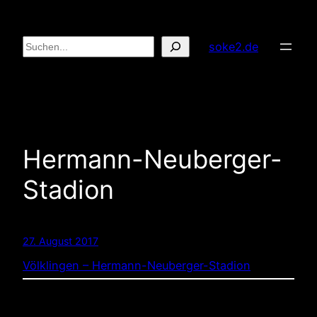
Zum
Inhalt
Suchen
soke2.de
springen
Hermann-Neuberger-
Stadion
27. August 2017
Völklingen – Hermann-Neuberger-Stadion