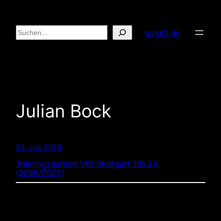
Zum
Inhalt
Suchen
soke2.de
springen
Julian Bock
24. Juni 2026
Trainingsauftakt VfB Stuttgart 1893 II
(2026/2027)