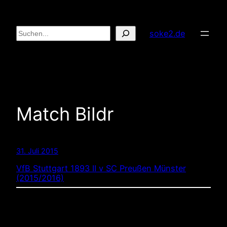
Zum
Inhalt
Suchen
soke2.de
springen
Match Bildr
31. Juli 2015
VfB Stuttgart 1893 II v SC Preußen Münster
(2015/2016)