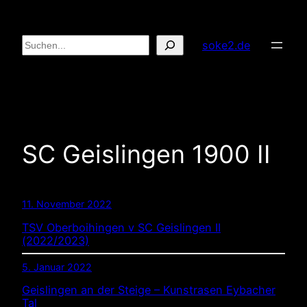
Zum
Inhalt
Suchen
soke2.de
springen
SC Geislingen 1900 II
11. November 2022
TSV Oberboihingen v SC Geislingen II
(2022/2023)
5. Januar 2022
Geislingen an der Steige – Kunstrasen Eybacher
Tal