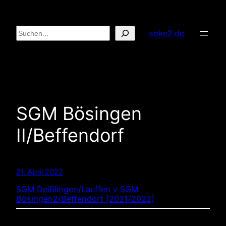
Zum
Inhalt
Suchen
soke2.de
springen
SGM Bösingen
II/Beffendorf
21. April 2022
SGM Deißlingen/Lauffen v SGM
Bösingen2/Beffendorf (2021/2022)