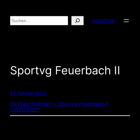
Zum
Inhalt
Suchen
soke2.de
springen
Sportvg Feuerbach II
24. Februar 2022
SV Prag Stuttgart v Sportvg Feuerbach II
(2021/2022)