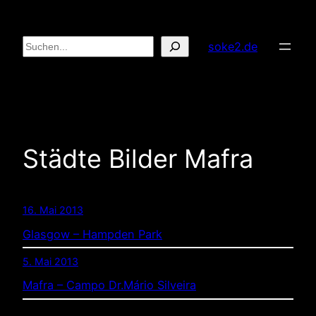
Zum
Inhalt
Suchen
soke2.de
springen
Städte Bilder Mafra
16. Mai 2013
Glasgow – Hampden Park
5. Mai 2013
Mafra – Campo Dr.Mário Silveira