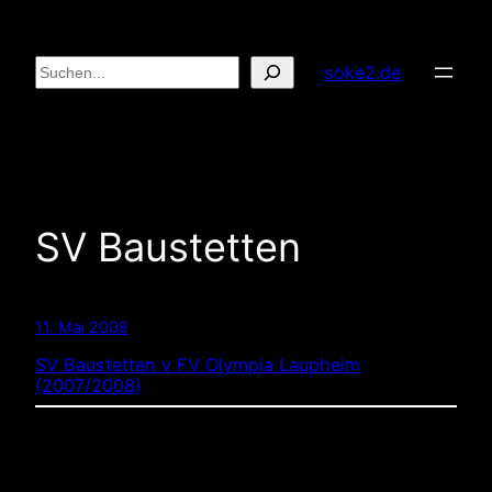
Zum
Inhalt
Suchen
soke2.de
springen
SV Baustetten
11. Mai 2008
SV Baustetten v FV Olympia Laupheim
(2007/2008)