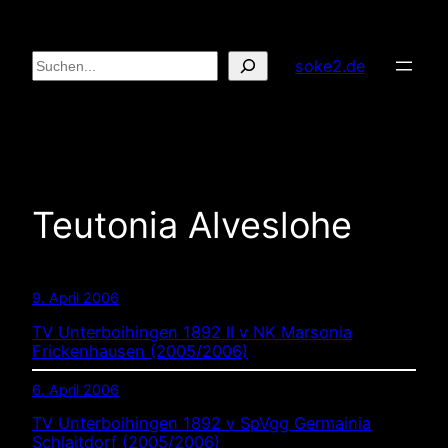
Zum
Inhalt
Suchen
soke2.de
springen
Teutonia Alveslohe
9. April 2006
TV Unterboihingen 1892 II v NK Marsonia
Frickenhausen (2005/2006)
6. April 2006
TV Unterboihingen 1892 v SpVgg Germainia
Schlaitdorf (2005/2006)