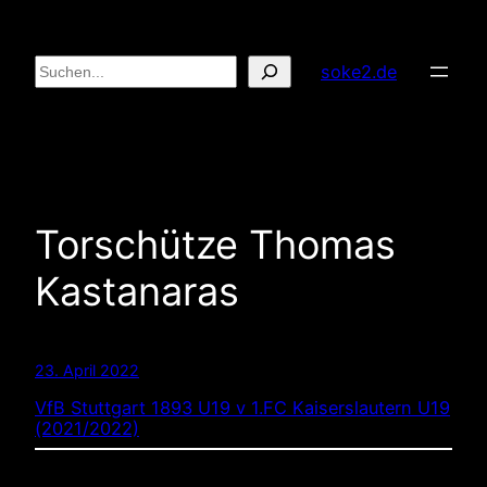
Zum
Inhalt
Suchen
soke2.de
springen
Torschütze Thomas
Kastanaras
23. April 2022
VfB Stuttgart 1893 U19 v 1.FC Kaiserslautern U19
(2021/2022)