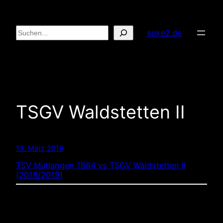
Zum
Inhalt
Suchen
soke2.de
springen
TSGV Waldstetten II
13. März 2019
TSV Mutlangen 1884 vs TSGV Waldstetten II
(2018/2019)