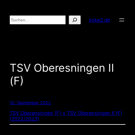
Zum
Inhalt
Suchen
soke2.de
springen
TSV Oberesningen II
(F)
10. September 2022
TSV Oberensingen (F) v TSV Oberensingen II (F)
(2022/2023)