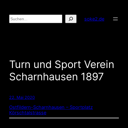
Zum
Inhalt
Suchen
soke2.de
springen
Turn und Sport Verein
Scharnhausen 1897
22. Mai 2020
Ostfildern-Scharnhausen – Sportplatz
Körschtalstrasse