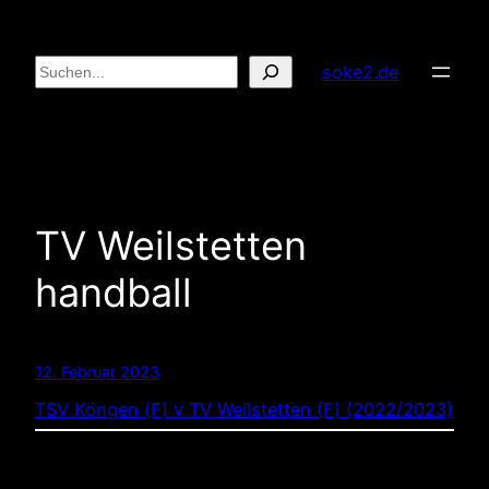
Zum
Inhalt
Suchen
soke2.de
springen
TV Weilstetten
handball
12. Februar 2023
TSV Köngen (F) v TV Weilstetten (F) (2022/2023)