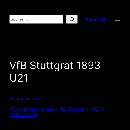
Zum
Inhalt
Suchen
soke2.de
springen
VfB Stuttgrat 1893
U21
25. August 2021
KSV Hessen Kassel v VfB Stuttgart 1893 II
(2021/2022)