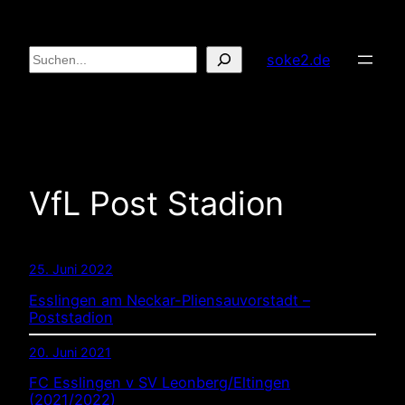
Zum
Inhalt
Suchen
soke2.de
springen
VfL Post Stadion
25. Juni 2022
Esslingen am Neckar-Pliensauvorstadt –
Poststadion
20. Juni 2021
FC Esslingen v SV Leonberg/Eltingen
(2021/2022)