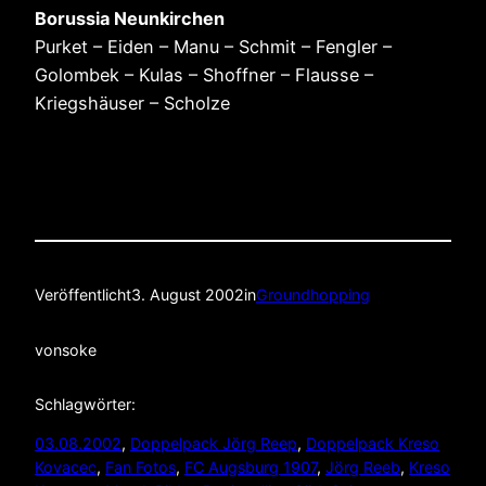
Borussia Neunkirchen
Purket – Eiden – Manu – Schmit – Fengler –
Golombek – Kulas – Shoffner – Flausse –
Kriegshäuser – Scholze
Veröffentlicht
3. August 2002
in
Groundhopping
von
soke
Schlagwörter:
03.08.2002
, 
Doppelpack Jörg Reep
, 
Doppelpack Kreso
Kovacec
, 
Fan Fotos
, 
FC Augsburg 1907
, 
Jörg Reeb
, 
Kreso