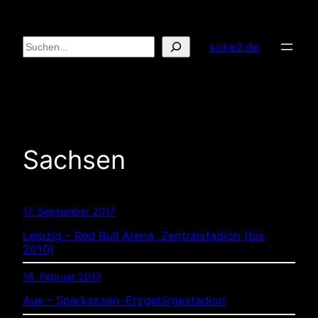
Zum
Inhalt
Suchen
soke2.de
springen
Sachsen
17. September 2017
Leipzig – Red Bull Arena ,Zentralstadion (bis
2010)
16. Februar 2017
Aue – Sparkassen-Erzgebirgestadion