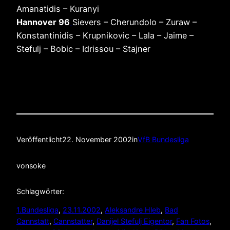
Amanatidis – Kuranyi
Hannover 96
Sievers – Cherundolo – Zuraw –
Konstantinidis – Krupnikovic – Lala – Jaime –
Stefulj – Bobic – Idrissou – Stajner
Veröffentlicht
22. November 2002
in
VfB Bundesliga
von
soke
Schlagwörter:
1.Bundesliga
, 
23.11.2002
, 
Aleksandre Hleb
, 
Bad
Cannstatt
, 
Cannstatter
, 
Danijel Stefulj Eigentor
, 
Fan Fotos
, 