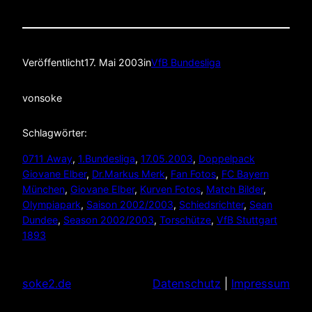
Veröffentlicht
17. Mai 2003
in
VfB Bundesliga
von
soke
Schlagwörter:
0711 Away
, 
1.Bundesliga
, 
17.05.2003
, 
Doppelpack
Giovane Elber
, 
Dr.Markus Merk
, 
Fan Fotos
, 
FC Bayern
München
, 
Giovane Elber
, 
Kurven Fotos
, 
Match Bilder
, 
Olympiapark
, 
Saison 2002/2003
, 
Schiedsrichter
, 
Sean
Dundee
, 
Season 2002/2003
, 
Torschütze
, 
VfB Stuttgart
1893
soke2.de
Datenschutz
|
Impressum