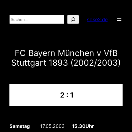
Zum
Inhalt
Suchen
soke2.de
springen
FC Bayern München v VfB
Stuttgart 1893 (2002/2003)
2 : 1
Samstag
17.05.2003
15.30Uhr