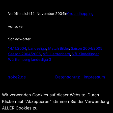
Veröffentlicht
14. November 2004
in
Groundhopping
von
soke
Schlagwörter:
14.11.2004
, 
Landesliga
, 
Match Bilder
, 
Saison 2004/2005
, 
Season 2004/2005
, 
VfL Herrrenberg
, 
VfL Sindelfingen
, 
Württemberg landesliga 3
soke2.de
Datenschutz
|
Impressum
Wir verwenden Cookies auf dieser Website. Durch
Klicken auf "Akzeptieren" stimmen Sie der Verwendung
ALLER Cookies zu.