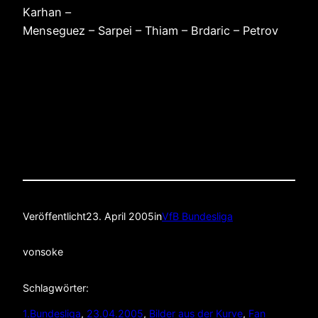
Karhan –
Menseguez – Sarpei – Thiam – Brdaric – Petrov
Veröffentlicht
23. April 2005
in
VfB Bundesliga
von
soke
Schlagwörter:
1.Bundesliga
, 
23.04.2005
, 
Bilder aus der Kurve
, 
Fan