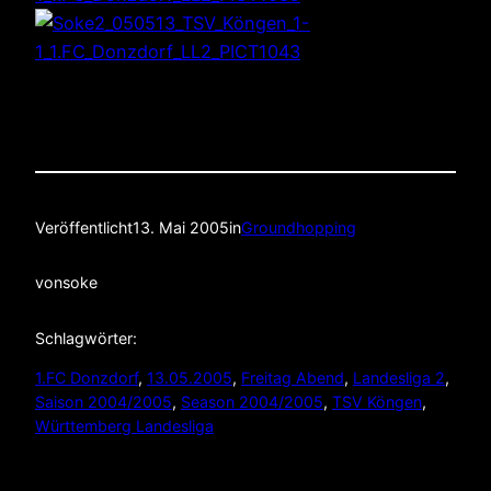
Veröffentlicht
13. Mai 2005
in
Groundhopping
von
soke
Schlagwörter:
1.FC Donzdorf
, 
13.05.2005
, 
Freitag Abend
, 
Landesliga 2
, 
Saison 2004/2005
, 
Season 2004/2005
, 
TSV Köngen
, 
Württemberg Landesliga