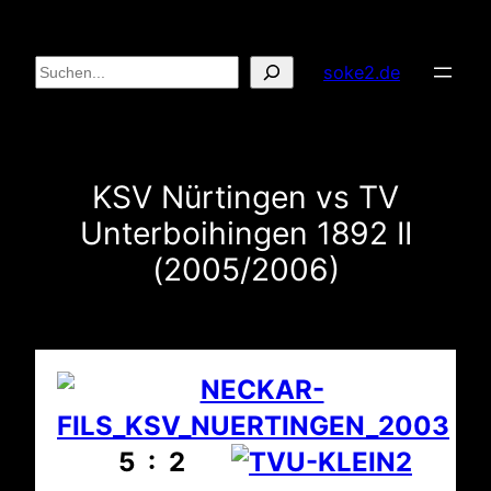
Zum
Inhalt
Suchen
soke2.de
springen
KSV Nürtingen vs TV
Unterboihingen 1892 II
(2005/2006)
5 : 2