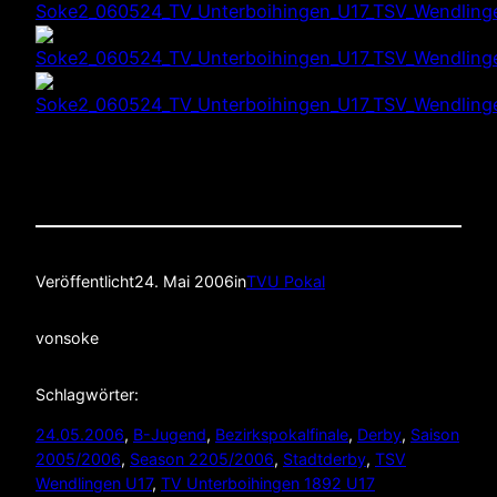
Veröffentlicht
24. Mai 2006
in
TVU Pokal
von
soke
Schlagwörter:
24.05.2006
, 
B-Jugend
, 
Bezirkspokalfinale
, 
Derby
, 
Saison
2005/2006
, 
Season 2205/2006
, 
Stadtderby
, 
TSV
Wendlingen U17
, 
TV Unterboihingen 1892 U17