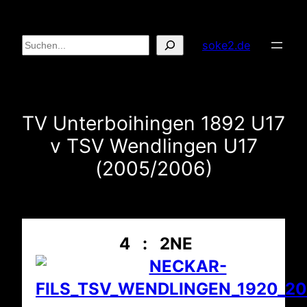
Zum
Inhalt
Suchen
soke2.de
springen
TV Unterboihingen 1892 U17
v TSV Wendlingen U17
(2005/2006)
4 : 2NE